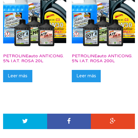
PETROLINEauto ANTICONG.
PETROLINEauto ANTICONG.
5% I.A.T. ROSA 20L
5% I.A.T. ROSA 200L
Leer más
Leer más