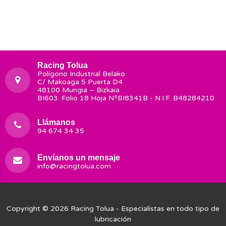
Racing Tolua
Polígono Industrial Belako
C/ Makoaga 5 Puerta D4
48100 Mungia – Bizkaia
BI603. Folio 18 Hoja NºBI8341B - N.I.F. B48284210
Llámanos
94 674 34 35
Envíanos un mensaje
info@racingtolua.com
Copyright © 2026
Racing Tolua
- Especialistas en todo tipo de
lubricación