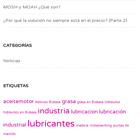
MOSH y MOAH ¿Qué son?
¿Por qué la solución no siempre está en el precio? (Parte 2)
CATEGORÍAS
Noticias
ETIQUETAS
aceitemotor
grasa
Aditivos
Bizkaia
grasa en Bizkaia
hidraulico
industria
lubricacion
lubricación
hidráulico en Bizkaia
lubricantes
industrial
madera
metalworking
puntas de
martillo