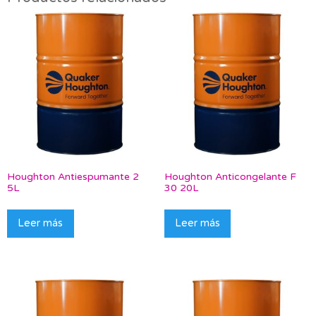
Houghton Antiespumante 2
Houghton Anticongelante F
5L
30 20L
Leer más
Leer más