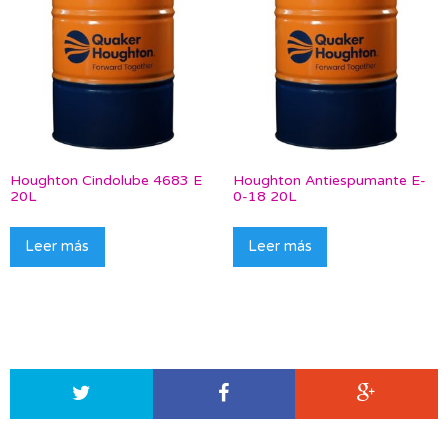
Houghton Cindolube 4683 E
Houghton Antiespumante E-
20L
0-18 20L
Leer más
Leer más