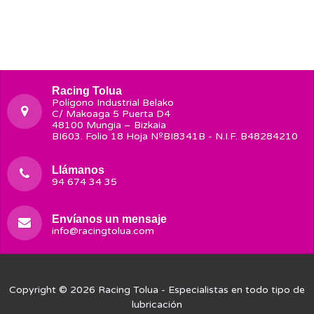
Racing Tolua
Polígono Industrial Belako
C/ Makoaga 5 Puerta D4
48100 Mungia – Bizkaia
BI603. Folio 18 Hoja NºBI8341B - N.I.F. B48284210
Llámanos
94 674 34 35
Envíanos un mensaje
info@racingtolua.com
Copyright © 2026
Racing Tolua
- Especialistas en todo tipo de
lubricación