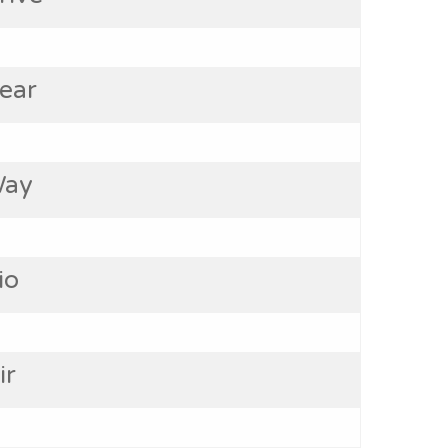
ear
Way
io
ir