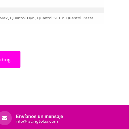
 Max, Quantol Dyn, Quantol SLT o Quantol Paste.
nding
Envíanos un mensaje
info@racingtolua.com