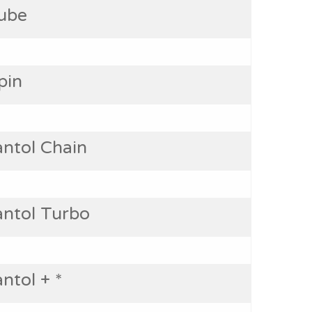
ube
pin
ntol Chain
ntol Turbo
tol + *