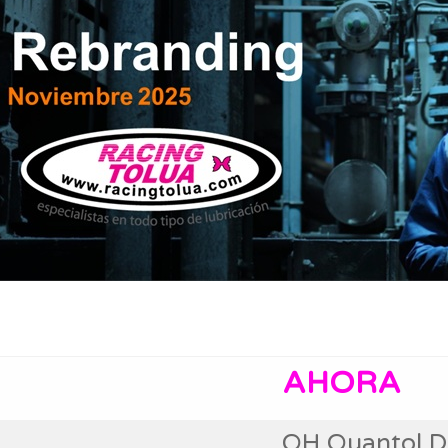
AHORA
QH Quantol D