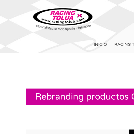
INICIO
RACING 
Rebranding productos