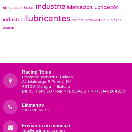
industria
lubricacion
lubricación
hidráulico en Bizkaia
lubricantes
industrial
madera
metalworking
puntas de
martillo
Racing Tolua
Polígono Industrial Belako
C/ Makoaga 5 Puerta D4
48100 Mungia – Bizkaia
BI603. Folio 18 Hoja NºBI8341B - N.I.F. B48284210
Llámanos
94 674 34 35
Envíanos un mensaje
info@racingtolua.com