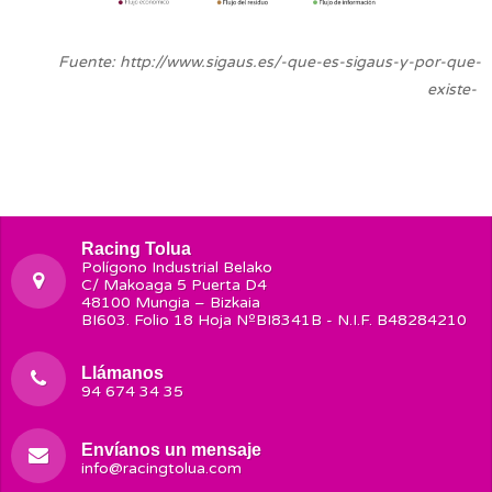
Fuente: http://www.sigaus.es/-que-es-sigaus-y-por-que-
existe-
Racing Tolua
Polígono Industrial Belako
C/ Makoaga 5 Puerta D4
48100 Mungia – Bizkaia
BI603. Folio 18 Hoja NºBI8341B - N.I.F. B48284210
Llámanos
94 674 34 35
Envíanos un mensaje
info@racingtolua.com