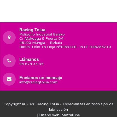
Racing Tolua
Polígono Industrial Belako
C/ Makoaga 5 Puerta D4
48100 Mungia – Bizkaia
BI603. Folio 18 Hoja NºBI8341B - N.I.F. B48284210
Llámanos
94 674 34 35
Envíanos un mensaje
info@racingtolua.com
Copyright © 2026
Racing Tolua
- Especialistas en todo tipo de
lubricación
| Diseño web:
Matrallune