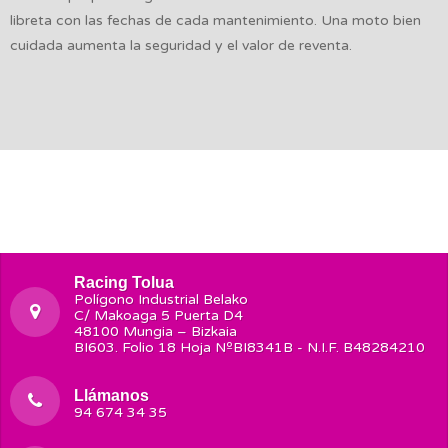
libreta con las fechas de cada mantenimiento. Una moto bien
cuidada aumenta la seguridad y el valor de reventa.
Racing Tolua
Polígono Industrial Belako
C/ Makoaga 5 Puerta D4
48100 Mungia – Bizkaia
BI603. Folio 18 Hoja NºBI8341B - N.I.F. B48284210
Llámanos
94 674 34 35