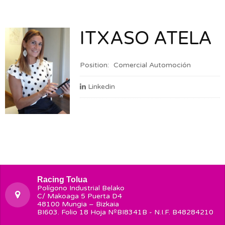
ITXASO ATELA
Position:
Comercial Automoción
Linkedin
Racing Tolua
Polígono Industrial Belako
C/ Makoaga 5 Puerta D4
48100 Mungia – Bizkaia
BI603. Folio 18 Hoja NºBI8341B - N.I.F. B48284210