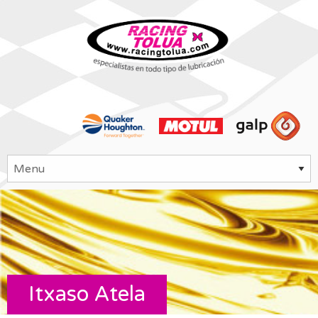
Itxaso Atela