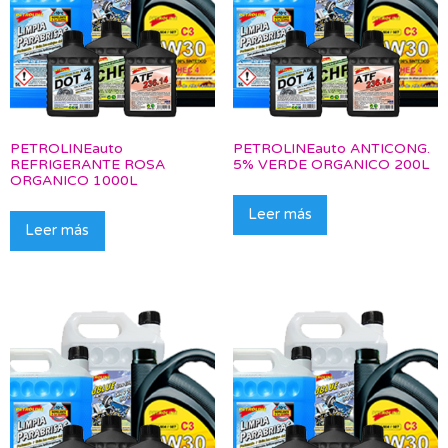
PETROLINEauto
PETROLINEauto ANTICONG.
REFRIGERANTE ROSA
5% VERDE ORGANICO 200L
ORGANICO 1000L
Leer más
Leer más