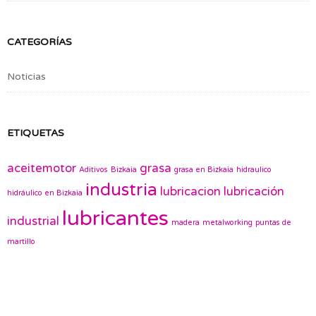
CATEGORÍAS
Noticias
ETIQUETAS
aceitemotor
grasa
Aditivos
Bizkaia
grasa en Bizkaia
hidraulico
industria
lubricacion
lubricación
hidráulico en Bizkaia
lubricantes
industrial
madera
metalworking
puntas de
martillo