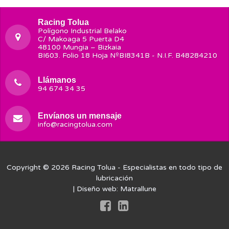
Racing Tolua
Polígono Industrial Belako
C/ Makoaga 5 Puerta D4
48100 Mungia – Bizkaia
BI603. Folio 18 Hoja NºBI8341B - N.I.F. B48284210
Llámanos
94 674 34 35
Envíanos un mensaje
info@racingtolua.com
Copyright © 2026
Racing Tolua
- Especialistas en todo tipo de
lubricación
| Diseño web:
Matrallune