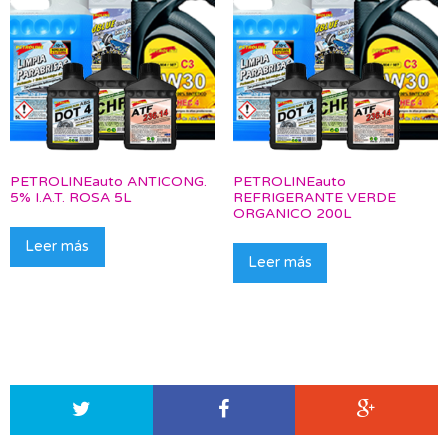
PETROLINEauto ANTICONG.
PETROLINEauto
5% I.A.T. ROSA 5L
REFRIGERANTE VERDE
ORGANICO 200L
Leer más
Leer más