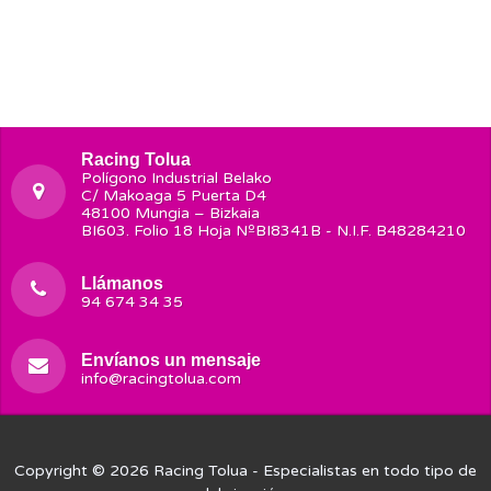
Racing Tolua
Polígono Industrial Belako
C/ Makoaga 5 Puerta D4
48100 Mungia – Bizkaia
BI603. Folio 18 Hoja NºBI8341B - N.I.F. B48284210
Llámanos
94 674 34 35
Envíanos un mensaje
info@racingtolua.com
Copyright © 2026
Racing Tolua
- Especialistas en todo tipo de