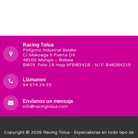
Racing Tolua
Polígono Industrial Belako
C/ Makoaga 5 Puerta D4
48100 Mungia – Bizkaia
BI603. Folio 18 Hoja NºBI8341B - N.I.F. B48284210
Llámanos
94 674 34 35
Envíanos un mensaje
info@racingtolua.com
Copyright © 2026
Racing Tolua
- Especialistas en todo tipo de