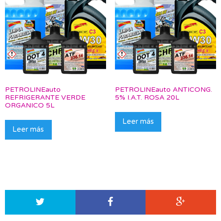
PETROLINEauto
PETROLINEauto ANTICONG.
REFRIGERANTE VERDE
5% I.A.T. ROSA 20L
ORGANICO 5L
Leer más
Leer más