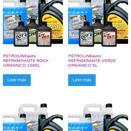
PETROLINEauto
PETROLINEauto
REFRIGERANTE ROSA
REFRIGERANTE VERDE
ORGANICO 1000L
ORGANICO 5L
Leer más
Leer más