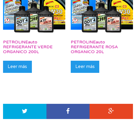
PETROLINEauto
PETROLINEauto
REFRIGERANTE VERDE
REFRIGERANTE ROSA
ORGANICO 200L
ORGANICO 20L
Leer más
Leer más