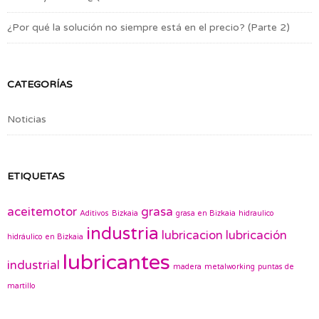
¿Por qué la solución no siempre está en el precio? (Parte 2)
CATEGORÍAS
Noticias
ETIQUETAS
aceitemotor
grasa
Aditivos
Bizkaia
grasa en Bizkaia
hidraulico
industria
lubricacion
lubricación
hidráulico en Bizkaia
lubricantes
industrial
madera
metalworking
puntas de
martillo