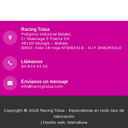
Racing Tolua
Polígono Industrial Belako
C/ Makoaga 5 Puerta D4
48100 Mungia – Bizkaia
BI603. Folio 18 Hoja NºBI8341B - N.I.F. B48284210
Llámanos
94 674 34 35
Envíanos un mensaje
info@racingtolua.com
Copyright © 2026
Racing Tolua
- Especialistas en todo tipo de
lubricación
| Diseño web:
Matrallune