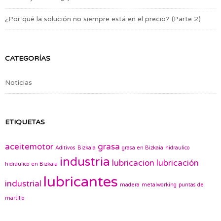
¿Por qué la solución no siempre está en el precio? (Parte 2)
CATEGORÍAS
Noticias
ETIQUETAS
aceitemotor
grasa
Aditivos
Bizkaia
grasa en Bizkaia
hidraulico
industria
lubricacion
lubricación
hidráulico en Bizkaia
lubricantes
industrial
madera
metalworking
puntas de
martillo