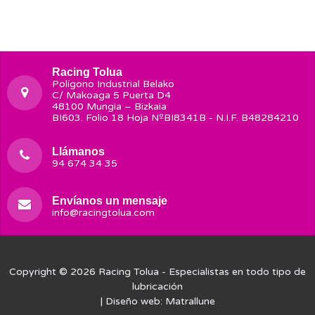
Racing Tolua
Polígono Industrial Belako
C/ Makoaga 5 Puerta D4
48100 Mungia – Bizkaia
BI603. Folio 18 Hoja NºBI8341B - N.I.F. B48284210
Llámanos
94 674 34 35
Envíanos un mensaje
info@racingtolua.com
Copyright © 2026
Racing Tolua
- Especialistas en todo tipo de
lubricación
| Diseño web:
Matrallune