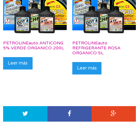
PETROLINEauto ANTICONG.
PETROLINEauto
5% VERDE ORGANICO 200L
REFRIGERANTE ROSA
ORGANICO 5L
Leer más
Leer más