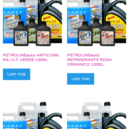
PETROLINEauto ANTICONG.
PETROLINEauto
5% I.A.T. VERDE 1000L
REFRIGERANTE ROSA
ORGANICO 1000L
Leer más
Leer más