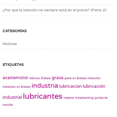
¿Por qué la solución no siempre está en el precio? (Parte 2)
CATEGORÍAS
Noticias
ETIQUETAS
aceitemotor
grasa
Aditivos
Bizkaia
grasa en Bizkaia
hidraulico
industria
lubricacion
lubricación
hidráulico en Bizkaia
lubricantes
industrial
madera
metalworking
puntas de
martillo