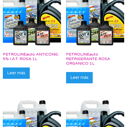
PETROLINEauto ANTICONG.
PETROLINEauto
5% I.A.T. ROSA 1L
REFRIGERANTE ROSA
ORGANICO 1L
Leer más
Leer más