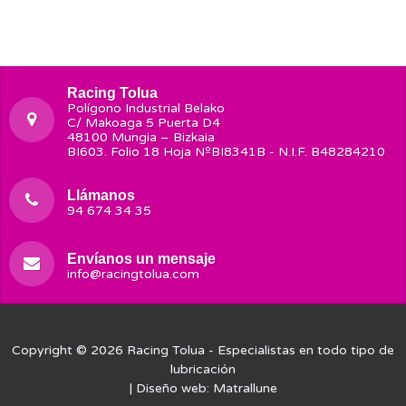
Racing Tolua
Polígono Industrial Belako
C/ Makoaga 5 Puerta D4
48100 Mungia – Bizkaia
BI603. Folio 18 Hoja NºBI8341B - N.I.F. B48284210
Llámanos
94 674 34 35
Envíanos un mensaje
info@racingtolua.com
Copyright © 2026
Racing Tolua
- Especialistas en todo tipo de
lubricación
| Diseño web:
Matrallune