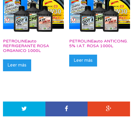
PETROLINEauto
PETROLINEauto ANTICONG.
REFRIGERANTE ROSA
5% I.A.T. ROSA 1000L
ORGANICO 1000L
Leer más
Leer más