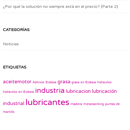
¿Por qué la solución no siempre está en el precio? (Parte 2)
CATEGORÍAS
Noticias
ETIQUETAS
aceitemotor
grasa
Aditivos
Bizkaia
grasa en Bizkaia
hidraulico
industria
lubricacion
lubricación
hidráulico en Bizkaia
lubricantes
industrial
madera
metalworking
puntas de
martillo