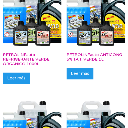
PETROLINEauto
PETROLINEauto ANTICONG.
REFRIGERANTE VERDE
5% I.A.T. VERDE 1L
ORGANICO 1000L
Leer más
Leer más