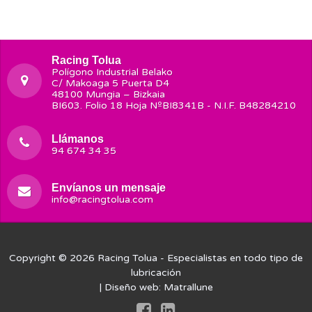
Racing Tolua
Polígono Industrial Belako
C/ Makoaga 5 Puerta D4
48100 Mungia – Bizkaia
BI603. Folio 18 Hoja NºBI8341B - N.I.F. B48284210
Llámanos
94 674 34 35
Envíanos un mensaje
info@racingtolua.com
Copyright © 2026
Racing Tolua
- Especialistas en todo tipo de
lubricación
| Diseño web:
Matrallune