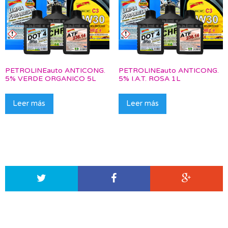
PETROLINEauto ANTICONG.
PETROLINEauto ANTICONG.
5% VERDE ORGANICO 5L
5% I.A.T. ROSA 1L
Leer más
Leer más