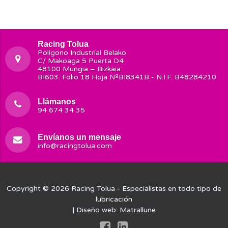
Racing Tolua
Polígono Industrial Belako
C/ Makoaga 5 Puerta D4
48100 Mungia – Bizkaia
BI603. Folio 18 Hoja NºBI8341B - N.I.F. B48284210
Llámanos
94 674 34 35
Envíanos un mensaje
info@racingtolua.com
Copyright © 2026
Racing Tolua
- Especialistas en todo tipo de
lubricación
| Diseño web:
Matrallune