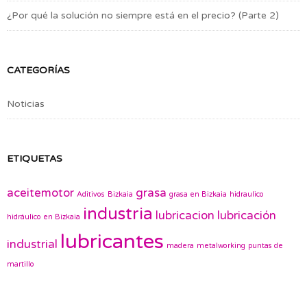
¿Por qué la solución no siempre está en el precio? (Parte 2)
CATEGORÍAS
Noticias
ETIQUETAS
aceitemotor
grasa
Aditivos
Bizkaia
grasa en Bizkaia
hidraulico
industria
lubricacion
lubricación
hidráulico en Bizkaia
lubricantes
industrial
madera
metalworking
puntas de
martillo