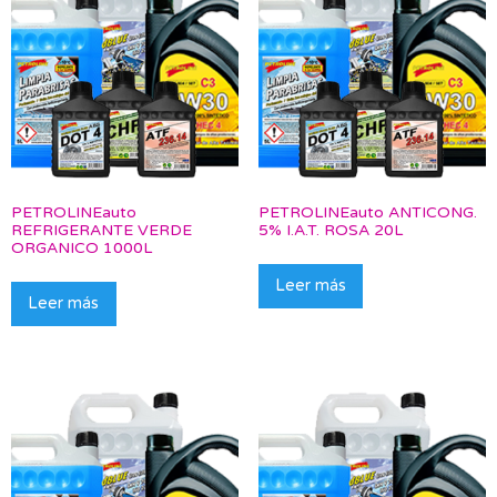
PETROLINEauto
PETROLINEauto ANTICONG.
REFRIGERANTE VERDE
5% I.A.T. ROSA 20L
ORGANICO 1000L
Leer más
Leer más