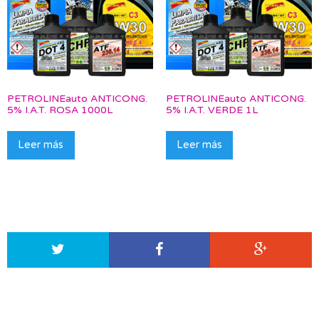
PETROLINEauto ANTICONG.
PETROLINEauto ANTICONG.
5% I.A.T. ROSA 1000L
5% I.A.T. VERDE 1L
Leer más
Leer más