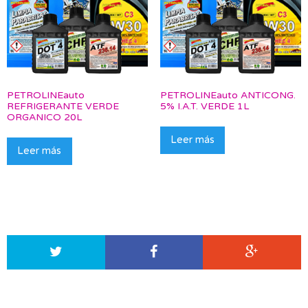
PETROLINEauto
PETROLINEauto ANTICONG.
REFRIGERANTE VERDE
5% I.A.T. VERDE 1L
ORGANICO 20L
Leer más
Leer más