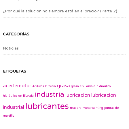
¿Por qué la solución no siempre está en el precio? (Parte 2)
CATEGORÍAS
Noticias
ETIQUETAS
aceitemotor
grasa
Aditivos
Bizkaia
grasa en Bizkaia
hidraulico
industria
lubricacion
lubricación
hidráulico en Bizkaia
lubricantes
industrial
madera
metalworking
puntas de
martillo