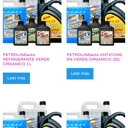
PETROLINEauto
PETROLINEauto ANTICONG.
REFRIGERANTE VERDE
5% VERDE ORGANICO 20L
ORGANICO 1L
Leer más
Leer más