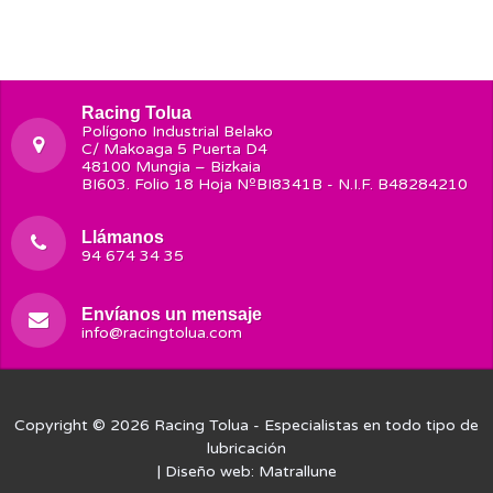
Racing Tolua
Polígono Industrial Belako
C/ Makoaga 5 Puerta D4
48100 Mungia – Bizkaia
BI603. Folio 18 Hoja NºBI8341B - N.I.F. B48284210
Llámanos
94 674 34 35
Envíanos un mensaje
info@racingtolua.com
Copyright © 2026
Racing Tolua
- Especialistas en todo tipo de
lubricación
| Diseño web:
Matrallune