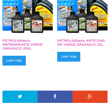
PETROLINEauto
PETROLINEauto ANTICONG.
REFRIGERANTE VERDE
5% VERDE ORGANICO 20L
ORGANICO 200L
Leer más
Leer más