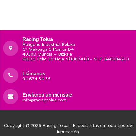
Racing Tolua
Polígono Industrial Belako
C/ Makoaga 5 Puerta D4
48100 Mungia – Bizkaia
BI603. Folio 18 Hoja NºBI8341B - N.I.F. B48284210
Llámanos
94 674 34 35
Envíanos un mensaje
info@racingtolua.com
Copyright © 2026
Racing Tolua
- Especialistas en todo tipo de
lubricación