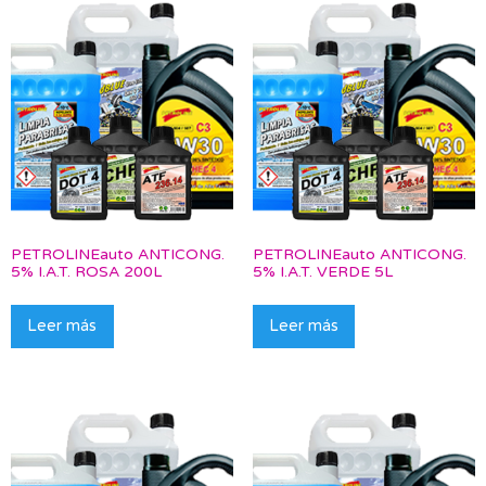
PETROLINEauto ANTICONG.
PETROLINEauto ANTICONG.
5% I.A.T. ROSA 200L
5% I.A.T. VERDE 5L
Leer más
Leer más