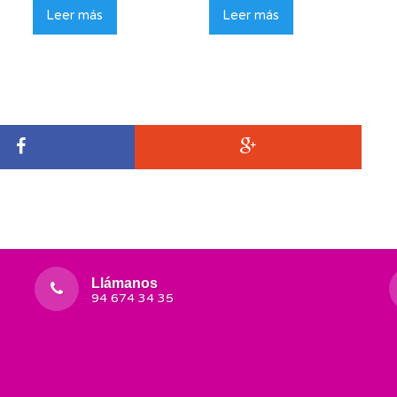
Leer más
Leer más
Llámanos
94 674 34 35