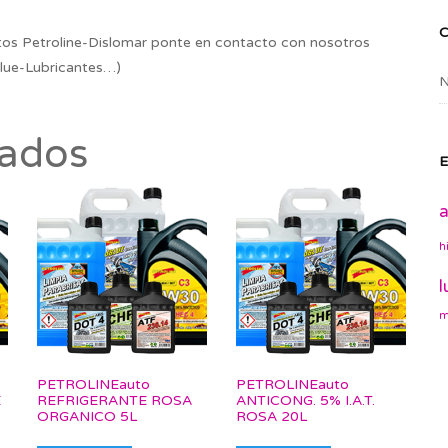
os Petroline-Dislomar ponte en contacto con nosotros
lue-Lubricantes…)
N
nados
E
a
h
l
m
PETROLINEauto
PETROLINEauto
E
REFRIGERANTE ROSA
ANTICONG. 5% I.A.T.
ORGANICO 5L
ROSA 20L