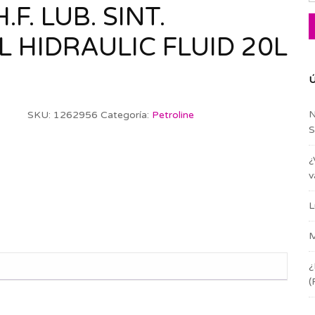
F. LUB. SINT.
 HIDRAULIC FLUID 20L
Ú
N
SKU:
1262956
Categoría:
Petroline
S
¿
v
L
M
¿
(