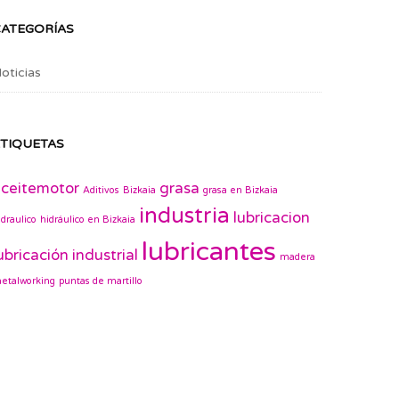
CATEGORÍAS
oticias
TIQUETAS
ceitemotor
grasa
Aditivos
Bizkaia
grasa en Bizkaia
industria
lubricacion
idraulico
hidráulico en Bizkaia
lubricantes
ubricación industrial
madera
etalworking
puntas de martillo