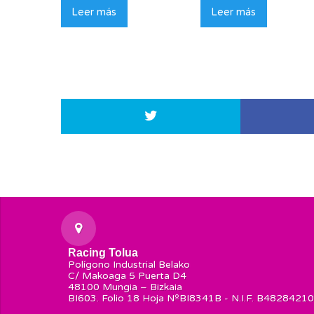
Leer más
Leer más
Racing Tolua
Polígono Industrial Belako
C/ Makoaga 5 Puerta D4
48100 Mungia – Bizkaia
BI603. Folio 18 Hoja NºBI8341B - N.I.F. B48284210