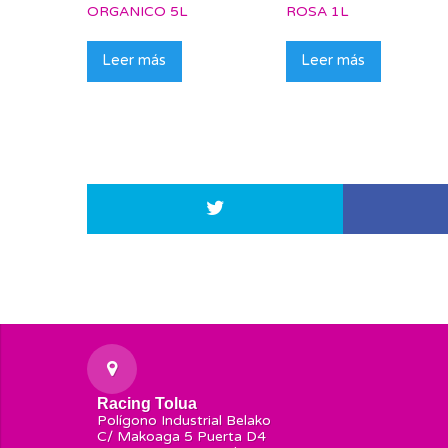
ORGANICO 5L
ROSA 1L
Leer más
Leer más
Racing Tolua
Polígono Industrial Belako
C/ Makoaga 5 Puerta D4