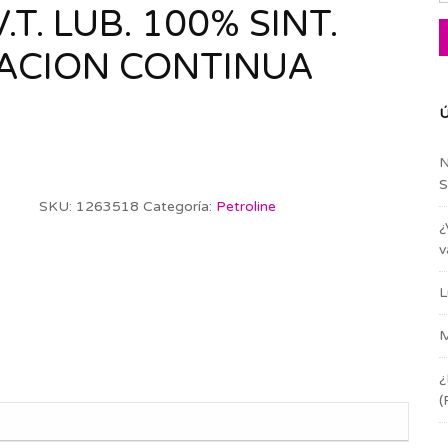
T. LUB. 100% SINT.
ACION CONTINUA
Ú
N
S
SKU:
1263518
Categoría:
Petroline
¿
v
L
M
¿
(