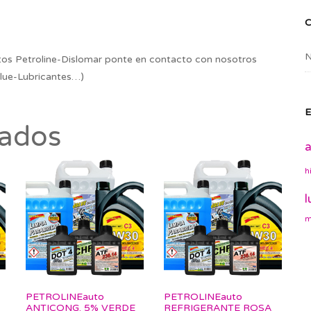
N
os Petroline-Dislomar ponte en contacto con nosotros
lue-Lubricantes…)
E
nados
a
h
l
m
PETROLINEauto
PETROLINEauto
ANTICONG. 5% VERDE
REFRIGERANTE ROSA