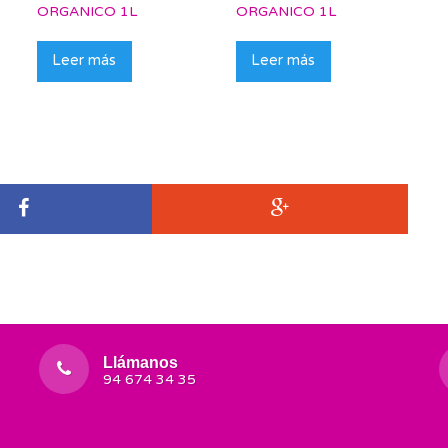
ORGANICO 1L
ORGANICO 1L
Leer más
Leer más
Llámanos
94 674 34 35