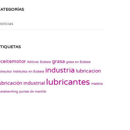
CATEGORÍAS
oticias
TIQUETAS
ceitemotor
grasa
Aditivos
Bizkaia
grasa en Bizkaia
industria
lubricacion
idraulico
hidráulico en Bizkaia
lubricantes
ubricación industrial
madera
etalworking
puntas de martillo