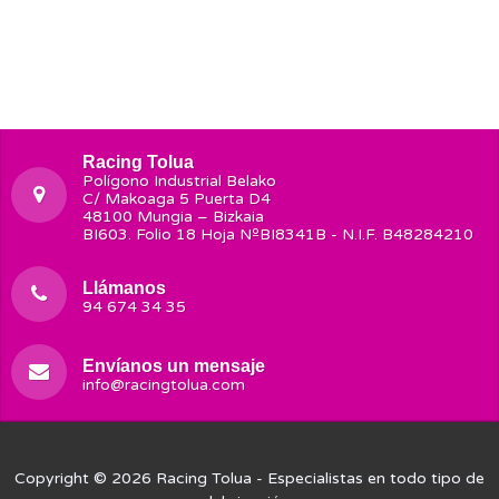
Racing Tolua
Polígono Industrial Belako
C/ Makoaga 5 Puerta D4
48100 Mungia – Bizkaia
BI603. Folio 18 Hoja NºBI8341B - N.I.F. B48284210
Llámanos
94 674 34 35
Envíanos un mensaje
info@racingtolua.com
Copyright © 2026
Racing Tolua
- Especialistas en todo tipo de