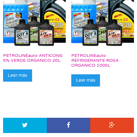
PETROLINEauto ANTICONG.
PETROLINEauto
5% VERDE ORGANICO 20L
REFRIGERANTE ROSA
ORGANICO 1000L
Leer más
Leer más