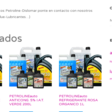
os Petroline-Dislomar ponte en contacto con nosotros
lue-Lubricantes…)
N
nados
E
a
h
l
m
PETROLINEauto
PETROLINEauto
E
ANTICONG. 5% I.A.T.
REFRIGERANTE ROSA
VERDE 200L
ORGANICO 1L