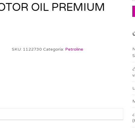
OTOR OIL PREMIUM
Ú
N
SKU:
1122730
Categoría:
Petroline
S
¿
v
L
M
¿
(