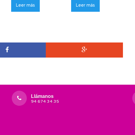
Leer más
Leer más
Llámanos
94 674 34 35