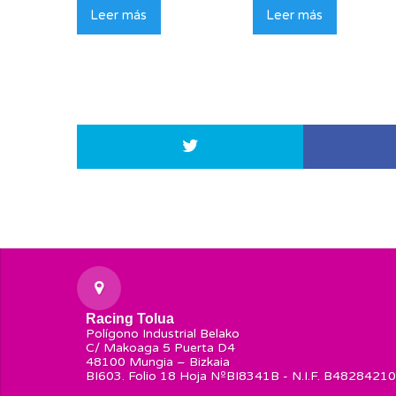
Leer más
Leer más
Racing Tolua
Polígono Industrial Belako
C/ Makoaga 5 Puerta D4
48100 Mungia – Bizkaia
BI603. Folio 18 Hoja NºBI8341B - N.I.F. B48284210