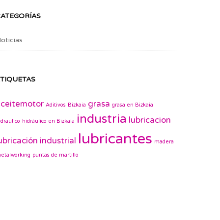
CATEGORÍAS
oticias
TIQUETAS
ceitemotor
grasa
Aditivos
Bizkaia
grasa en Bizkaia
industria
lubricacion
idraulico
hidráulico en Bizkaia
lubricantes
ubricación industrial
madera
etalworking
puntas de martillo