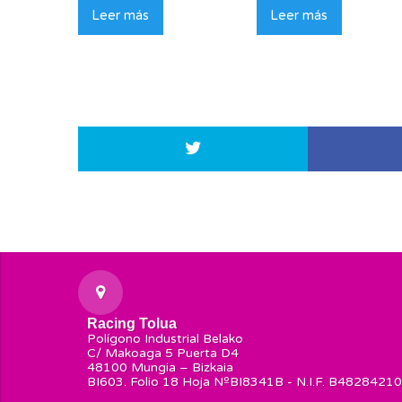
Leer más
Leer más
Racing Tolua
Polígono Industrial Belako
C/ Makoaga 5 Puerta D4
48100 Mungia – Bizkaia
BI603. Folio 18 Hoja NºBI8341B - N.I.F. B48284210