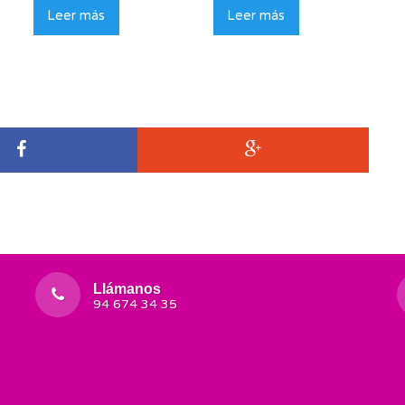
Leer más
Leer más
Llámanos
94 674 34 35