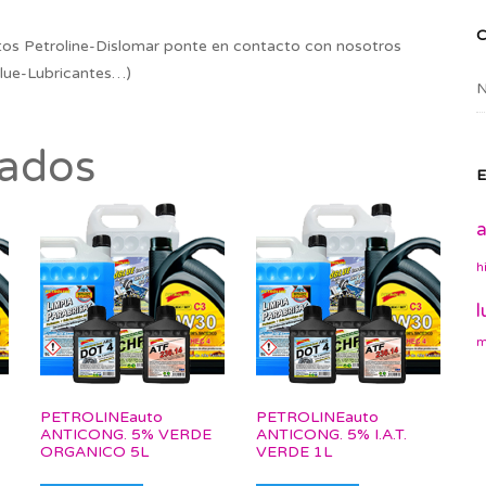
os Petroline-Dislomar ponte en contacto con nosotros
lue-Lubricantes…)
N
nados
E
a
h
l
m
PETROLINEauto
PETROLINEauto
ANTICONG. 5% VERDE
ANTICONG. 5% I.A.T.
ORGANICO 5L
VERDE 1L