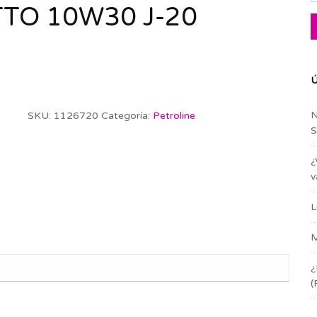
TO 10W30 J-20
Ú
N
SKU:
1126720
Categoría:
Petroline
S
¿
v
L
M
¿
(