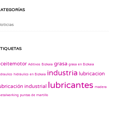
CATEGORÍAS
oticias
TIQUETAS
ceitemotor
grasa
Aditivos
Bizkaia
grasa en Bizkaia
industria
lubricacion
idraulico
hidráulico en Bizkaia
lubricantes
ubricación industrial
madera
etalworking
puntas de martillo