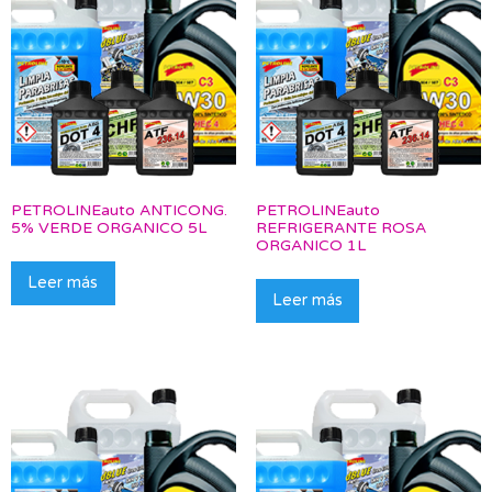
PETROLINEauto ANTICONG.
PETROLINEauto
5% VERDE ORGANICO 5L
REFRIGERANTE ROSA
ORGANICO 1L
Leer más
Leer más