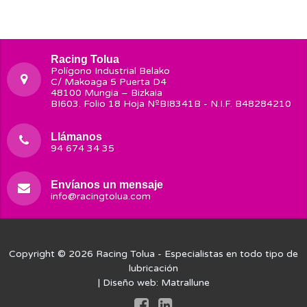
Racing Tolua
Polígono Industrial Belako
C/ Makoaga 5 Puerta D4
48100 Mungia – Bizkaia
BI603. Folio 18 Hoja NºBI8341B - N.I.F. B48284210
Llámanos
94 674 34 35
Envíanos un mensaje
info@racingtolua.com
Copyright © 2026
Racing Tolua
- Especialistas en todo tipo de
lubricación
| Diseño web:
Matrallune