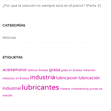
¿Por qué la solución no siempre está en el precio? (Parte 2)
CATEGORÍAS
Noticias
ETIQUETAS
aceitemotor
grasa
Aditivos
Bizkaia
grasa en Bizkaia
hidraulico
industria
lubricacion
lubricación
hidráulico en Bizkaia
lubricantes
industrial
madera
metalworking
puntas de
martillo