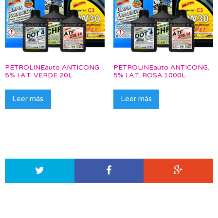
PETROLINEauto ANTICONG.
PETROLINEauto ANTICONG.
5% I.A.T. VERDE 20L
5% I.A.T. ROSA 1000L
Leer más
Leer más