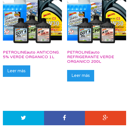
PETROLINEauto ANTICONG.
PETROLINEauto
5% VERDE ORGANICO 1L
REFRIGERANTE VERDE
ORGANICO 200L
Leer más
Leer más