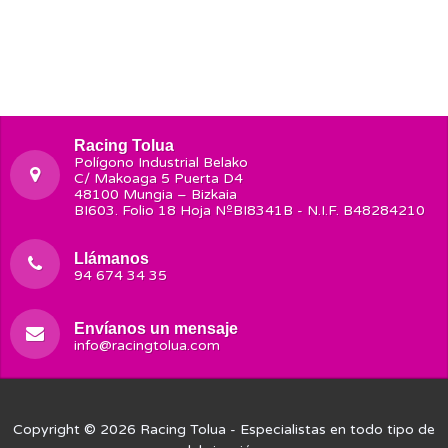
Racing Tolua
Polígono Industrial Belako
C/ Makoaga 5 Puerta D4
48100 Mungia – Bizkaia
BI603. Folio 18 Hoja NºBI8341B - N.I.F. B48284210
Llámanos
94 674 34 35
Envíanos un mensaje
info@racingtolua.com
Copyright © 2026
Racing Tolua
- Especialistas en todo tipo de