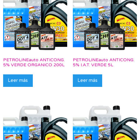
PETROLINEauto ANTICONG.
PETROLINEauto ANTICONG.
5% VERDE ORGANICO 200L
5% I.A.T. VERDE 5L
Leer más
Leer más