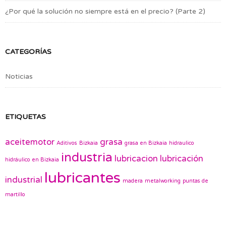
¿Por qué la solución no siempre está en el precio? (Parte 2)
CATEGORÍAS
Noticias
ETIQUETAS
aceitemotor
grasa
Aditivos
Bizkaia
grasa en Bizkaia
hidraulico
industria
lubricacion
lubricación
hidráulico en Bizkaia
lubricantes
industrial
madera
metalworking
puntas de
martillo