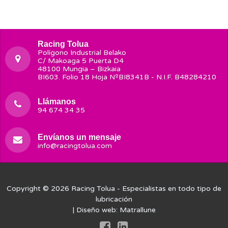
Racing Tolua
Polígono Industrial Belako
C/ Makoaga 5 Puerta D4
48100 Mungia – Bizkaia
BI603. Folio 18 Hoja NºBI8341B - N.I.F. B48284210
Llámanos
94 674 34 35
Envíanos un mensaje
info@racingtolua.com
Copyright © 2026
Racing Tolua
- Especialistas en todo tipo de
lubricación
| Diseño web:
Matrallune