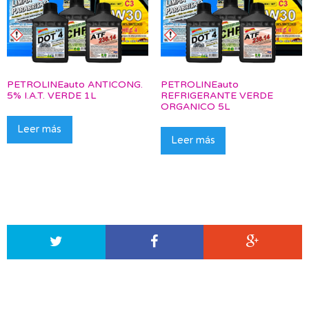
PETROLINEauto ANTICONG.
PETROLINEauto
5% I.A.T. VERDE 1L
REFRIGERANTE VERDE
ORGANICO 5L
Leer más
Leer más