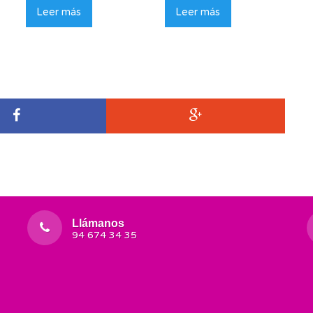
Leer más
Leer más
Llámanos
94 674 34 35