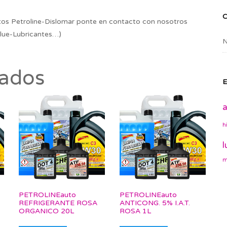
os Petroline-Dislomar ponte en contacto con nosotros
lue-Lubricantes…)
N
nados
E
a
h
l
m
PETROLINEauto
PETROLINEauto
REFRIGERANTE ROSA
ANTICONG. 5% I.A.T.
ORGANICO 20L
ROSA 1L