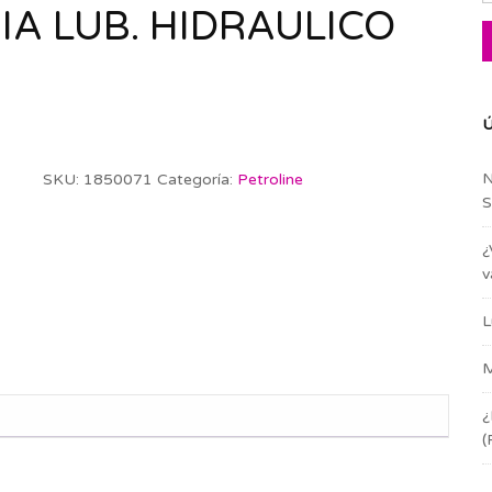
A LUB. HIDRAULICO
Ú
N
SKU:
1850071
Categoría:
Petroline
S
¿
v
L
M
¿
(