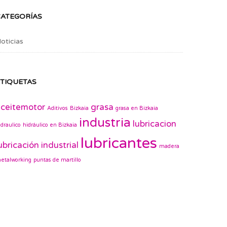
CATEGORÍAS
oticias
TIQUETAS
ceitemotor
grasa
Aditivos
Bizkaia
grasa en Bizkaia
industria
lubricacion
idraulico
hidráulico en Bizkaia
lubricantes
ubricación industrial
madera
etalworking
puntas de martillo