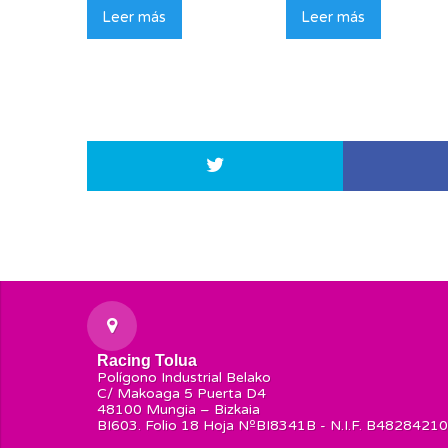
Leer más
Leer más
Racing Tolua
Polígono Industrial Belako
C/ Makoaga 5 Puerta D4
48100 Mungia – Bizkaia
BI603. Folio 18 Hoja NºBI8341B - N.I.F. B48284210