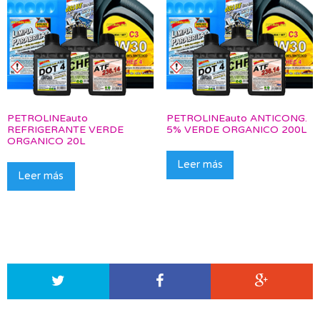
PETROLINEauto
PETROLINEauto ANTICONG.
REFRIGERANTE VERDE
5% VERDE ORGANICO 200L
ORGANICO 20L
Leer más
Leer más