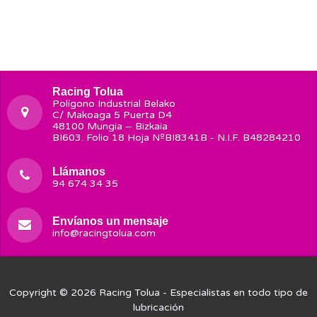
Racing Tolua
Polígono Industrial Belako
C/ Makoaga 5 Puerta D4
48100 Mungia – Bizkaia
BI603. Folio 18 Hoja NºBI8341B - N.I.F. B48284210
Llámanos
94 674 34 35
Envíanos un mensaje
info@racingtolua.com
Copyright © 2026
Racing Tolua
- Especialistas en todo tipo de
lubricación