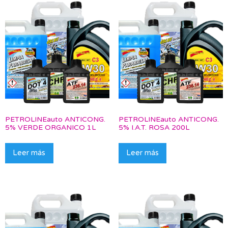
PETROLINEauto ANTICONG.
PETROLINEauto ANTICONG.
5% VERDE ORGANICO 1L
5% I.A.T. ROSA 200L
Leer más
Leer más