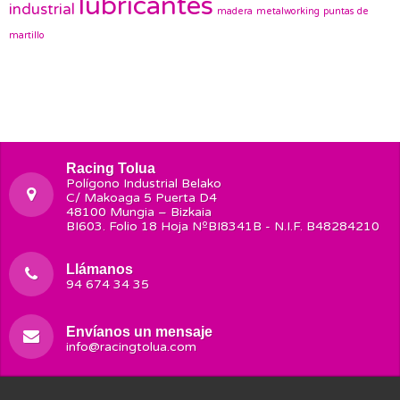
lubricantes
industrial
madera
metalworking
puntas de
martillo
Racing Tolua
Polígono Industrial Belako
C/ Makoaga 5 Puerta D4
48100 Mungia – Bizkaia
BI603. Folio 18 Hoja NºBI8341B - N.I.F. B48284210
Llámanos
94 674 34 35
Envíanos un mensaje
info@racingtolua.com