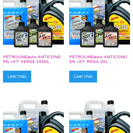
PETROLINEauto ANTICONG.
PETROLINEauto ANTICONG.
5% I.A.T. VERDE 1000L
5% I.A.T. ROSA 20L
Leer más
Leer más