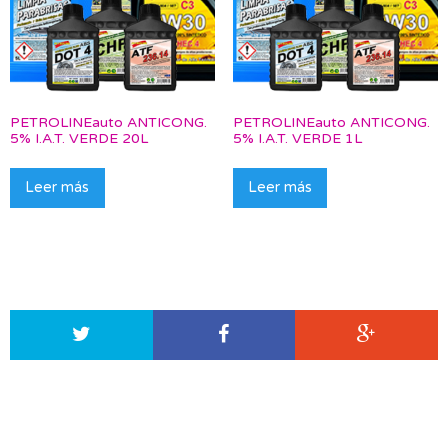
PETROLINEauto ANTICONG.
PETROLINEauto ANTICONG.
5% I.A.T. VERDE 20L
5% I.A.T. VERDE 1L
Leer más
Leer más