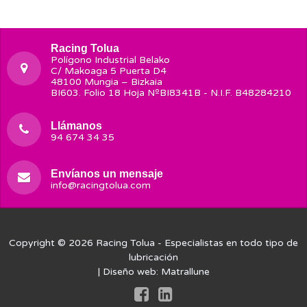
Racing Tolua
Polígono Industrial Belako
C/ Makoaga 5 Puerta D4
48100 Mungia – Bizkaia
BI603. Folio 18 Hoja NºBI8341B - N.I.F. B48284210
Llámanos
94 674 34 35
Envíanos un mensaje
info@racingtolua.com
Copyright © 2026
Racing Tolua
- Especialistas en todo tipo de
lubricación
| Diseño web:
Matrallune