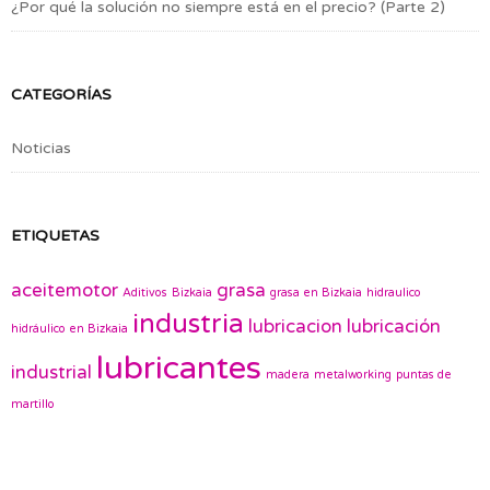
¿Por qué la solución no siempre está en el precio? (Parte 2)
CATEGORÍAS
Noticias
ETIQUETAS
aceitemotor
grasa
Aditivos
Bizkaia
grasa en Bizkaia
hidraulico
industria
lubricacion
lubricación
hidráulico en Bizkaia
lubricantes
industrial
madera
metalworking
puntas de
martillo