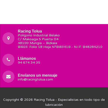
Racing Tolua
Polígono Industrial Belako
C/ Makoaga 5 Puerta D4
48100 Mungia – Bizkaia
BI603. Folio 18 Hoja NºBI8341B - N.I.F. B48284210
Llámanos
94 674 34 35
Envíanos un mensaje
info@racingtolua.com
Copyright © 2026
Racing Tolua
- Especialistas en todo tipo de
lubricación