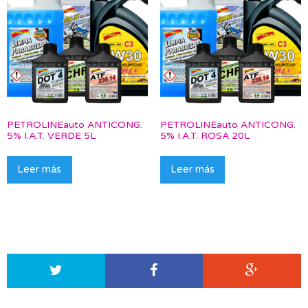
PETROLINEauto ANTICONG.
PETROLINEauto ANTICONG.
5% I.A.T. VERDE 5L
5% I.A.T. ROSA 20L
Leer más
Leer más