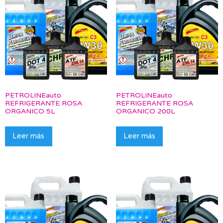
PETROLINEauto
PETROLINEauto
REFRIGERANTE ROSA
REFRIGERANTE ROSA
ORGANICO 5L
ORGANICO 200L
Leer más
Leer más