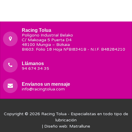
Racing Tolua
Polígono Industrial Belako
C/ Makoaga 5 Puerta D4
48100 Mungia – Bizkaia
BI603. Folio 18 Hoja NºBI8341B - N.I.F. B48284210
Llámanos
94 674 34 35
Envíanos un mensaje
info@racingtolua.com
Copyright © 2026
Racing Tolua
- Especialistas en todo tipo de
lubricación
| Diseño web:
Matrallune