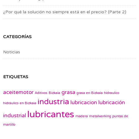
¿Por qué la solución no siempre está en el precio? (Parte 2)
CATEGORÍAS
Noticias
ETIQUETAS
aceitemotor
grasa
Aditivos
Bizkaia
grasa en Bizkaia
hidraulico
industria
lubricacion
lubricación
hidráulico en Bizkaia
lubricantes
industrial
madera
metalworking
puntas de
martillo