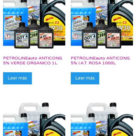
PETROLINEauto ANTICONG.
PETROLINEauto ANTICONG.
5% VERDE ORGANICO 1L
5% I.A.T. ROSA 1000L
Leer más
Leer más