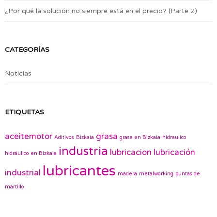
¿Por qué la solución no siempre está en el precio? (Parte 2)
CATEGORÍAS
Noticias
ETIQUETAS
aceitemotor
grasa
Aditivos
Bizkaia
grasa en Bizkaia
hidraulico
industria
lubricacion
lubricación
hidráulico en Bizkaia
lubricantes
industrial
madera
metalworking
puntas de
martillo