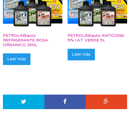
PETROLINEauto
PETROLINEauto ANTICONG.
REFRIGERANTE ROSA
5% I.A.T. VERDE 5L
ORGANICO 200L
Leer más
Leer más