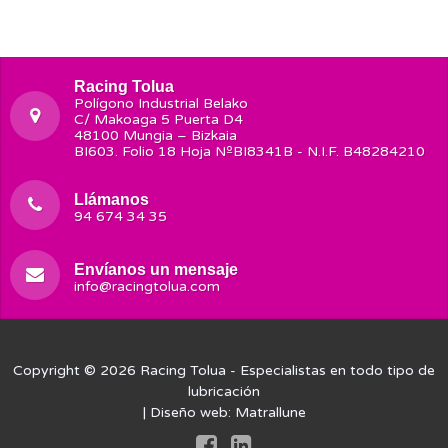
Racing Tolua
Polígono Industrial Belako
C/ Makoaga 5 Puerta D4
48100 Mungia – Bizkaia
BI603. Folio 18 Hoja NºBI8341B - N.I.F. B48284210
Llámanos
94 674 34 35
Envíanos un mensaje
info@racingtolua.com
Copyright © 2026
Racing Tolua
- Especialistas en todo tipo de
lubricación
| Diseño web:
Matrallune