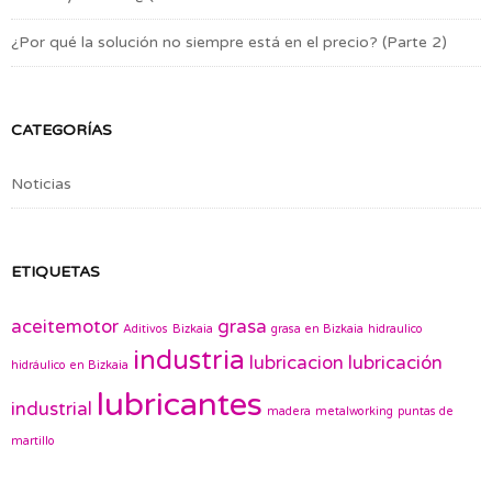
¿Por qué la solución no siempre está en el precio? (Parte 2)
CATEGORÍAS
Noticias
ETIQUETAS
aceitemotor
grasa
Aditivos
Bizkaia
grasa en Bizkaia
hidraulico
industria
lubricacion
lubricación
hidráulico en Bizkaia
lubricantes
industrial
madera
metalworking
puntas de
martillo