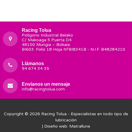
Racing Tolua
Polígono Industrial Belako
C/ Makoaga 5 Puerta D4
48100 Mungia – Bizkaia
BI603. Folio 18 Hoja NºBI8341B - N.I.F. B48284210
Llámanos
94 674 34 35
Envíanos un mensaje
info@racingtolua.com
Copyright © 2026
Racing Tolua
- Especialistas en todo tipo de
lubricación
| Diseño web:
Matrallune