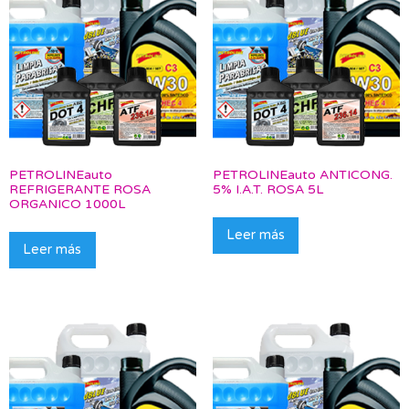
PETROLINEauto
PETROLINEauto ANTICONG.
REFRIGERANTE ROSA
5% I.A.T. ROSA 5L
ORGANICO 1000L
Leer más
Leer más