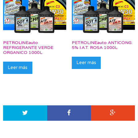
PETROLINEauto
PETROLINEauto ANTICONG.
REFRIGERANTE VERDE
5% I.A.T. ROSA 1000L
ORGANICO 1000L
Leer más
Leer más