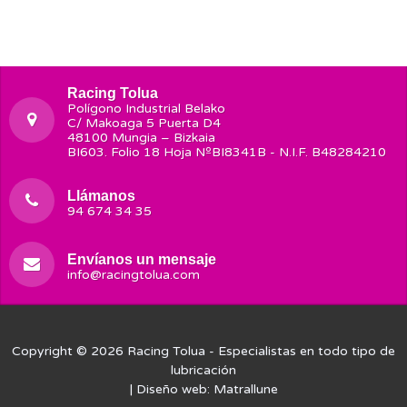
Racing Tolua
Polígono Industrial Belako
C/ Makoaga 5 Puerta D4
48100 Mungia – Bizkaia
BI603. Folio 18 Hoja NºBI8341B - N.I.F. B48284210
Llámanos
94 674 34 35
Envíanos un mensaje
info@racingtolua.com
Copyright © 2026
Racing Tolua
- Especialistas en todo tipo de
lubricación
| Diseño web:
Matrallune