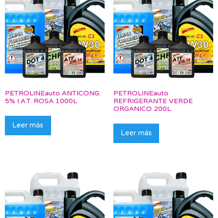
PETROLINEauto ANTICONG.
PETROLINEauto
5% I.A.T. ROSA 1000L
REFRIGERANTE VERDE
ORGANICO 200L
Leer más
Leer más