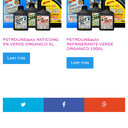
PETROLINEauto ANTICONG.
PETROLINEauto
5% VERDE ORGANICO 5L
REFRIGERANTE VERDE
ORGANICO 1000L
Leer más
Leer más