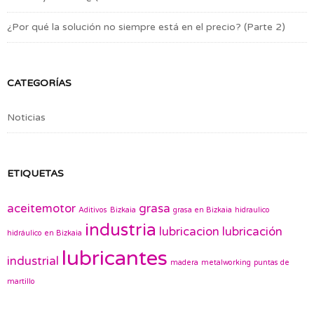
¿Por qué la solución no siempre está en el precio? (Parte 2)
CATEGORÍAS
Noticias
ETIQUETAS
aceitemotor
grasa
Aditivos
Bizkaia
grasa en Bizkaia
hidraulico
industria
lubricacion
lubricación
hidráulico en Bizkaia
lubricantes
industrial
madera
metalworking
puntas de
martillo