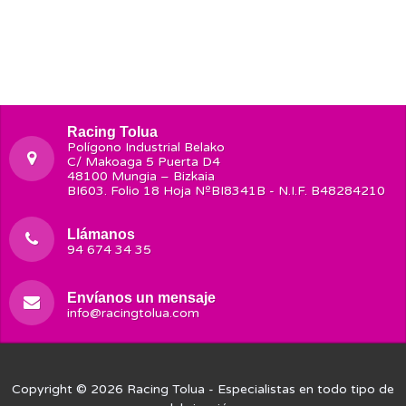
Racing Tolua
Polígono Industrial Belako
C/ Makoaga 5 Puerta D4
48100 Mungia – Bizkaia
BI603. Folio 18 Hoja NºBI8341B - N.I.F. B48284210
Llámanos
94 674 34 35
Envíanos un mensaje
info@racingtolua.com
Copyright © 2026
Racing Tolua
- Especialistas en todo tipo de