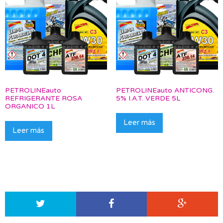
PETROLINEauto
PETROLINEauto ANTICONG.
REFRIGERANTE ROSA
5% I.A.T. VERDE 5L
ORGANICO 1L
Leer más
Leer más