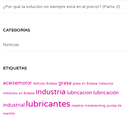
¿Por qué la solución no siempre está en el precio? (Parte 2)
CATEGORÍAS
Noticias
ETIQUETAS
aceitemotor
grasa
Aditivos
Bizkaia
grasa en Bizkaia
hidraulico
industria
lubricacion
lubricación
hidráulico en Bizkaia
lubricantes
industrial
madera
metalworking
puntas de
martillo