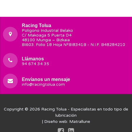
Racing Tolua
Polígono Industrial Belako
C/ Makoaga 5 Puerta D4
48100 Mungia – Bizkaia
BI603. Folio 18 Hoja NºBI8341B - N.I.F. B48284210
Llámanos
94 674 34 35
Envíanos un mensaje
info@racingtolua.com
Copyright © 2026
Racing Tolua
- Especialistas en todo tipo de
lubricación
| Diseño web:
Matrallune