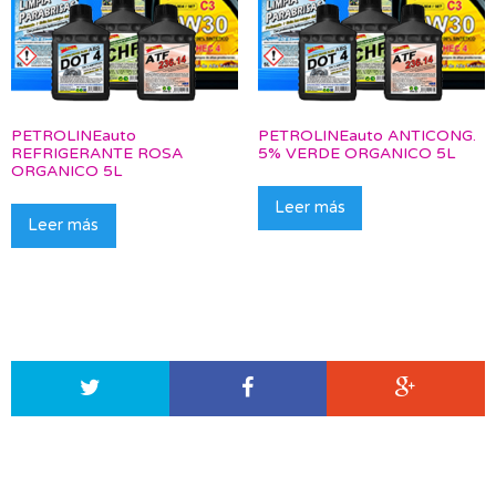
PETROLINEauto
PETROLINEauto ANTICONG.
REFRIGERANTE ROSA
5% VERDE ORGANICO 5L
ORGANICO 5L
Leer más
Leer más