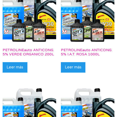
PETROLINEauto ANTICONG.
PETROLINEauto ANTICONG.
5% VERDE ORGANICO 200L
5% I.A.T. ROSA 1000L
Leer más
Leer más