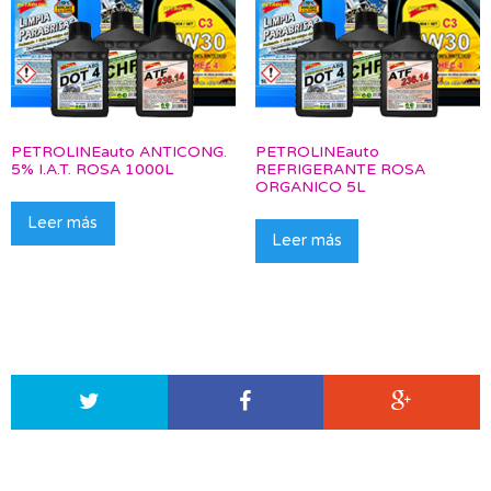
PETROLINEauto ANTICONG.
PETROLINEauto
5% I.A.T. ROSA 1000L
REFRIGERANTE ROSA
ORGANICO 5L
Leer más
Leer más