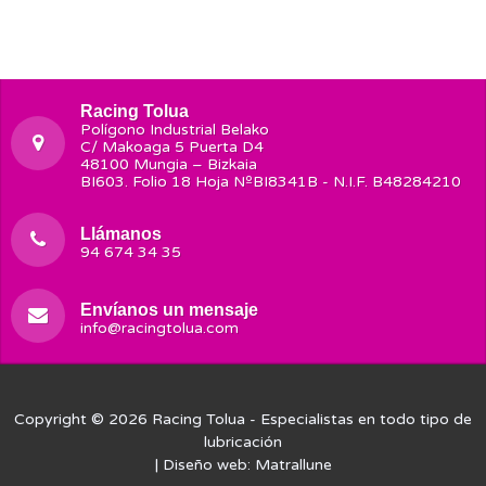
Racing Tolua
Polígono Industrial Belako
C/ Makoaga 5 Puerta D4
48100 Mungia – Bizkaia
BI603. Folio 18 Hoja NºBI8341B - N.I.F. B48284210
Llámanos
94 674 34 35
Envíanos un mensaje
info@racingtolua.com
Copyright © 2026
Racing Tolua
- Especialistas en todo tipo de
lubricación
| Diseño web:
Matrallune