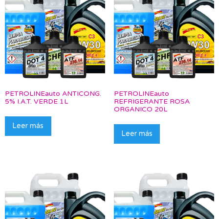
PETROLINEauto ANTICONG.
PETROLINEauto
5% I.A.T. VERDE 1L
REFRIGERANTE ROSA
ORGANICO 20L
Leer más
Leer más