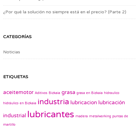
¿Por qué la solución no siempre está en el precio? (Parte 2)
CATEGORÍAS
Noticias
ETIQUETAS
aceitemotor
grasa
Aditivos
Bizkaia
grasa en Bizkaia
hidraulico
industria
lubricacion
lubricación
hidráulico en Bizkaia
lubricantes
industrial
madera
metalworking
puntas de
martillo