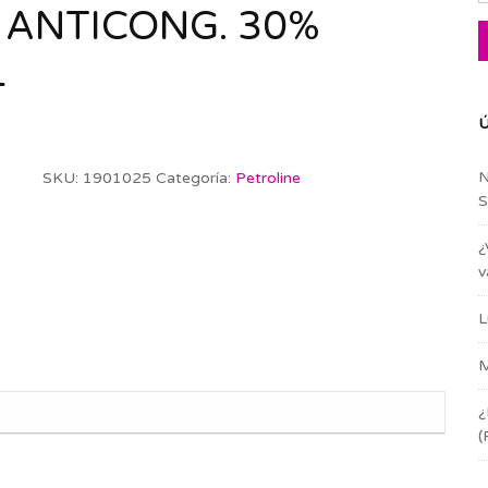
 ANTICONG. 30%
L
Ú
N
SKU:
1901025
Categoría:
Petroline
S
¿
v
L
M
¿
(