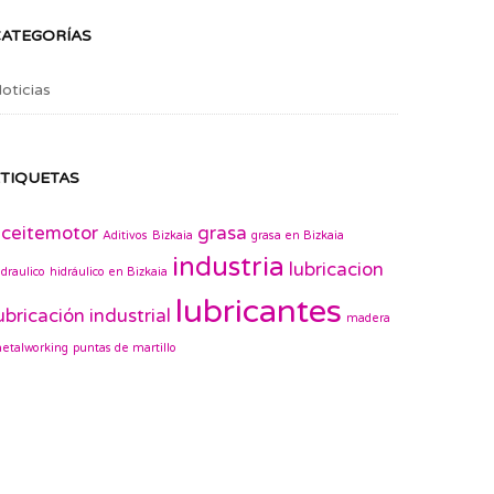
CATEGORÍAS
oticias
TIQUETAS
ceitemotor
grasa
Aditivos
Bizkaia
grasa en Bizkaia
industria
lubricacion
idraulico
hidráulico en Bizkaia
lubricantes
ubricación industrial
madera
etalworking
puntas de martillo