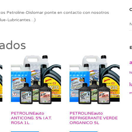
os Petroline-Dislomar ponte en contacto con nosotros
lue-Lubricantes…)
N
nados
E
a
h
l
m
PETROLINEauto
PETROLINEauto
ANTICONG. 5% I.A.T.
REFRIGERANTE VERDE
ROSA 1L
ORGANICO 5L