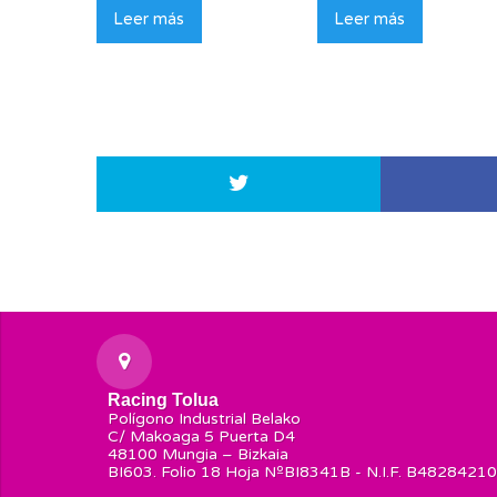
Leer más
Leer más
Racing Tolua
Polígono Industrial Belako
C/ Makoaga 5 Puerta D4
48100 Mungia – Bizkaia
BI603. Folio 18 Hoja NºBI8341B - N.I.F. B48284210