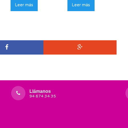
Leer más
Leer más
Llámanos
94 674 34 35