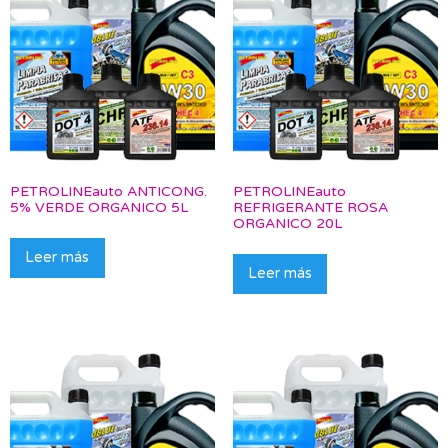
PETROLINEauto ANTICONG.
PETROLINEauto
5% VERDE ORGANICO 5L
REFRIGERANTE ROSA
ORGANICO 20L
Leer más
Leer más