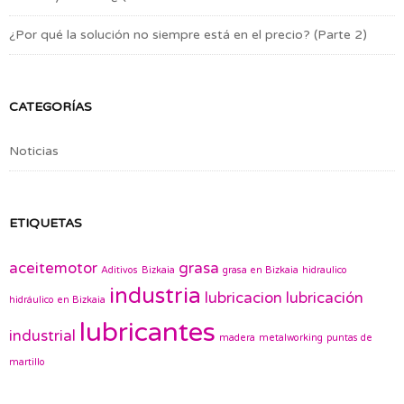
¿Por qué la solución no siempre está en el precio? (Parte 2)
CATEGORÍAS
Noticias
ETIQUETAS
aceitemotor
grasa
Aditivos
Bizkaia
grasa en Bizkaia
hidraulico
industria
lubricacion
lubricación
hidráulico en Bizkaia
lubricantes
industrial
madera
metalworking
puntas de
martillo