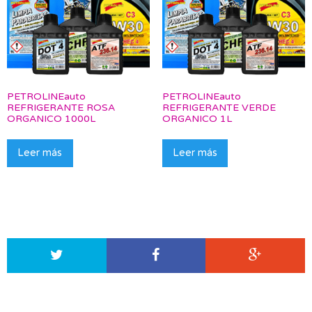
PETROLINEauto
PETROLINEauto
REFRIGERANTE ROSA
REFRIGERANTE VERDE
ORGANICO 1000L
ORGANICO 1L
Leer más
Leer más