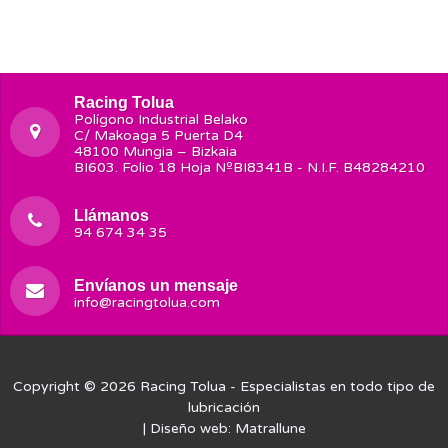
Racing Tolua
Polígono Industrial Belako
C/ Makoaga 5 Puerta D4
48100 Mungia – Bizkaia
BI603. Folio 18 Hoja NºBI8341B - N.I.F. B48284210
Llámanos
94 674 34 35
Envíanos un mensaje
info@racingtolua.com
Copyright © 2026
Racing Tolua
- Especialistas en todo tipo de
lubricación
| Diseño web:
Matrallune