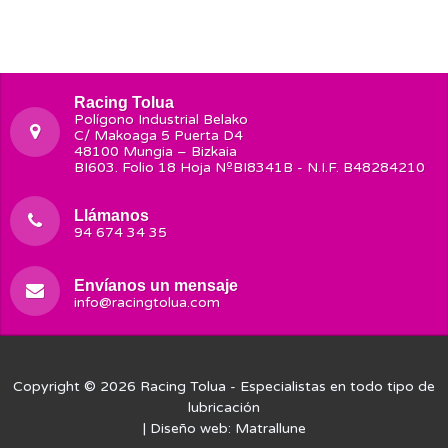
Racing Tolua
Polígono Industrial Belako
C/ Makoaga 5 Puerta D4
48100 Mungia – Bizkaia
BI603. Folio 18 Hoja NºBI8341B - N.I.F. B48284210
Llámanos
94 674 34 35
Envíanos un mensaje
info@racingtolua.com
Copyright © 2026
Racing Tolua
- Especialistas en todo tipo de
lubricación
| Diseño web:
Matrallune