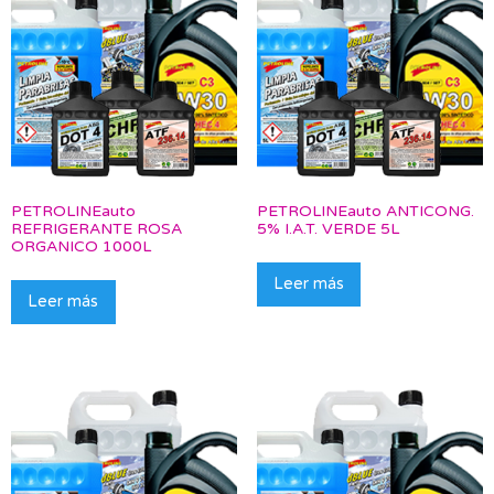
PETROLINEauto
PETROLINEauto ANTICONG.
REFRIGERANTE ROSA
5% I.A.T. VERDE 5L
ORGANICO 1000L
Leer más
Leer más