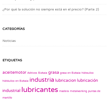
¿Por qué la solución no siempre está en el precio? (Parte 2)
CATEGORÍAS
Noticias
ETIQUETAS
aceitemotor
grasa
Aditivos
Bizkaia
grasa en Bizkaia
hidraulico
industria
lubricacion
lubricación
hidráulico en Bizkaia
lubricantes
industrial
madera
metalworking
puntas de
martillo