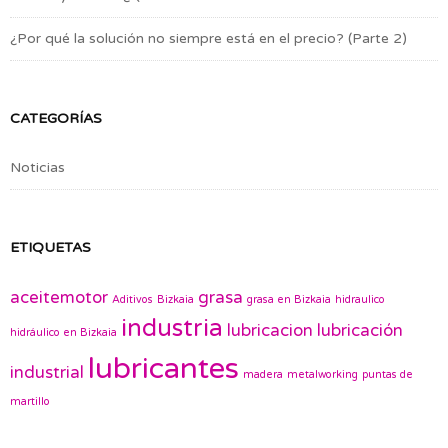
¿Por qué la solución no siempre está en el precio? (Parte 2)
CATEGORÍAS
Noticias
ETIQUETAS
aceitemotor
grasa
Aditivos
Bizkaia
grasa en Bizkaia
hidraulico
industria
lubricacion
lubricación
hidráulico en Bizkaia
lubricantes
industrial
madera
metalworking
puntas de
martillo