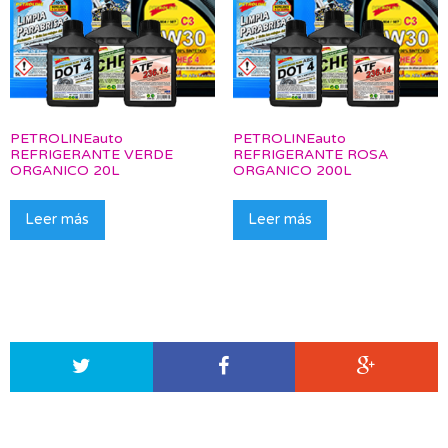
PETROLINEauto
PETROLINEauto
REFRIGERANTE VERDE
REFRIGERANTE ROSA
ORGANICO 20L
ORGANICO 200L
Leer más
Leer más