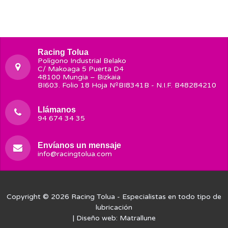
Racing Tolua
Polígono Industrial Belako
C/ Makoaga 5 Puerta D4
48100 Mungia – Bizkaia
BI603. Folio 18 Hoja NºBI8341B - N.I.F. B48284210
Llámanos
94 674 34 35
Envíanos un mensaje
info@racingtolua.com
Copyright © 2026
Racing Tolua
- Especialistas en todo tipo de
lubricación
| Diseño web:
Matrallune