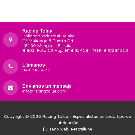
Racing Tolua
Polígono Industrial Belako
C/ Makoaga 5 Puerta D4
48100 Mungia – Bizkaia
BI603. Folio 18 Hoja NºBI8341B - N.I.F. B48284210
Llámanos
94 674 34 35
Envíanos un mensaje
info@racingtolua.com
Copyright © 2026
Racing Tolua
- Especialistas en todo tipo de
lubricación
| Diseño web:
Matrallune