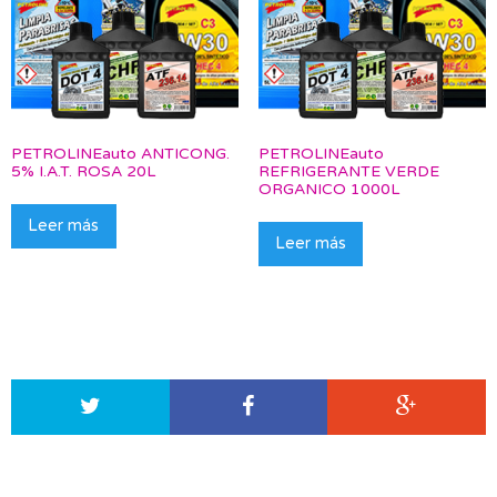
PETROLINEauto ANTICONG.
PETROLINEauto
5% I.A.T. ROSA 20L
REFRIGERANTE VERDE
ORGANICO 1000L
Leer más
Leer más