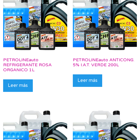
PETROLINEauto
PETROLINEauto ANTICONG.
REFRIGERANTE ROSA
5% I.A.T. VERDE 200L
ORGANICO 1L
Leer más
Leer más