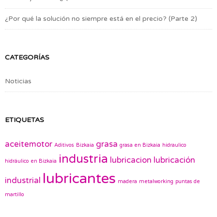
¿Por qué la solución no siempre está en el precio? (Parte 2)
CATEGORÍAS
Noticias
ETIQUETAS
aceitemotor
grasa
Aditivos
Bizkaia
grasa en Bizkaia
hidraulico
industria
lubricacion
lubricación
hidráulico en Bizkaia
lubricantes
industrial
madera
metalworking
puntas de
martillo