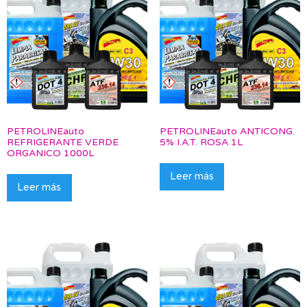
PETROLINEauto
PETROLINEauto ANTICONG.
REFRIGERANTE VERDE
5% I.A.T. ROSA 1L
ORGANICO 1000L
Leer más
Leer más