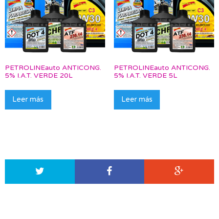
PETROLINEauto ANTICONG.
PETROLINEauto ANTICONG.
5% I.A.T. VERDE 20L
5% I.A.T. VERDE 5L
Leer más
Leer más