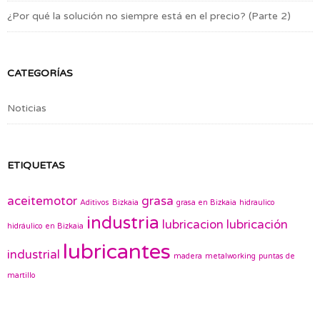
¿Por qué la solución no siempre está en el precio? (Parte 2)
CATEGORÍAS
Noticias
ETIQUETAS
aceitemotor
grasa
Aditivos
Bizkaia
grasa en Bizkaia
hidraulico
industria
lubricacion
lubricación
hidráulico en Bizkaia
lubricantes
industrial
madera
metalworking
puntas de
martillo