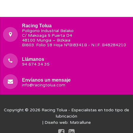
Racing Tolua
Polígono Industrial Belako
C/ Makoaga 5 Puerta D4
48100 Mungia – Bizkaia
BI603. Folio 18 Hoja NºBI8341B - N.I.F. B48284210
Llámanos
94 674 34 35
Envíanos un mensaje
info@racingtolua.com
Copyright © 2026
Racing Tolua
- Especialistas en todo tipo de
lubricación
| Diseño web:
Matrallune