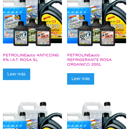
PETROLINEauto ANTICONG.
PETROLINEauto
5% I.A.T. ROSA 5L
REFRIGERANTE ROSA
ORGANICO 200L
Leer más
Leer más