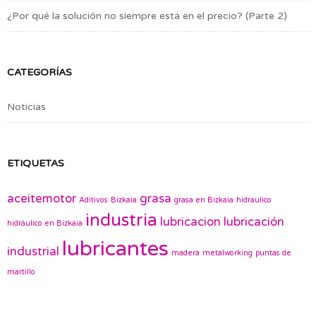
¿Por qué la solución no siempre está en el precio? (Parte 2)
CATEGORÍAS
Noticias
ETIQUETAS
aceitemotor
grasa
Aditivos
Bizkaia
grasa en Bizkaia
hidraulico
industria
lubricacion
lubricación
hidráulico en Bizkaia
lubricantes
industrial
madera
metalworking
puntas de
martillo