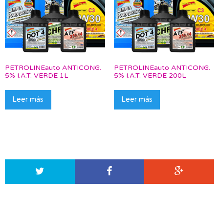
PETROLINEauto ANTICONG.
PETROLINEauto ANTICONG.
5% I.A.T. VERDE 1L
5% I.A.T. VERDE 200L
Leer más
Leer más