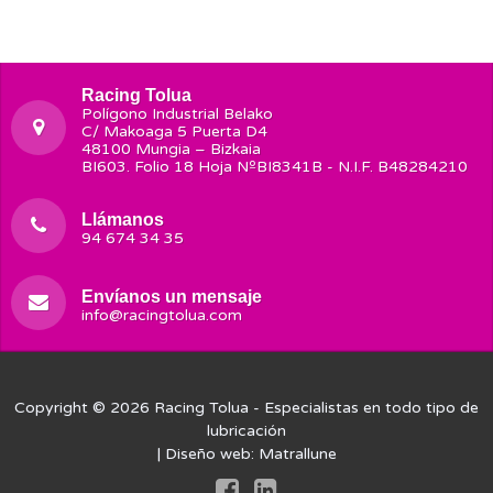
Racing Tolua
Polígono Industrial Belako
C/ Makoaga 5 Puerta D4
48100 Mungia – Bizkaia
BI603. Folio 18 Hoja NºBI8341B - N.I.F. B48284210
Llámanos
94 674 34 35
Envíanos un mensaje
info@racingtolua.com
Copyright © 2026
Racing Tolua
- Especialistas en todo tipo de
lubricación
| Diseño web:
Matrallune