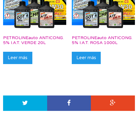
PETROLINEauto ANTICONG.
PETROLINEauto ANTICONG.
5% I.A.T. VERDE 20L
5% I.A.T. ROSA 1000L
Leer más
Leer más