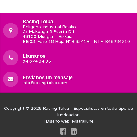
Racing Tolua
Polígono Industrial Belako
C/ Makoaga 5 Puerta D4
48100 Mungia – Bizkaia
BI603. Folio 18 Hoja NºBI8341B - N.I.F. B48284210
Llámanos
94 674 34 35
Envíanos un mensaje
info@racingtolua.com
Copyright © 2026
Racing Tolua
- Especialistas en todo tipo de
lubricación
| Diseño web:
Matrallune