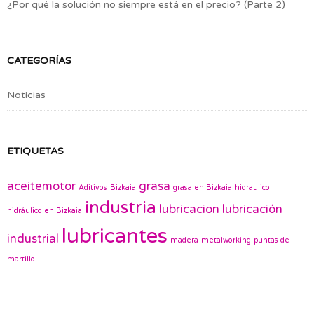
¿Por qué la solución no siempre está en el precio? (Parte 2)
CATEGORÍAS
Noticias
ETIQUETAS
aceitemotor
grasa
Aditivos
Bizkaia
grasa en Bizkaia
hidraulico
industria
lubricacion
lubricación
hidráulico en Bizkaia
lubricantes
industrial
madera
metalworking
puntas de
martillo