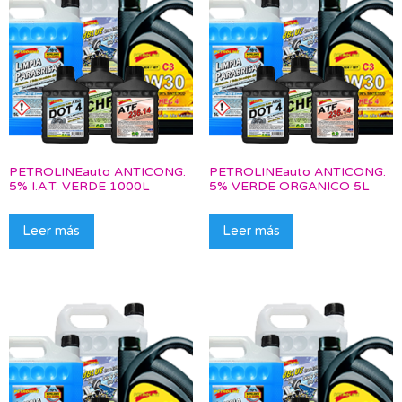
PETROLINEauto ANTICONG.
PETROLINEauto ANTICONG.
5% I.A.T. VERDE 1000L
5% VERDE ORGANICO 5L
Leer más
Leer más