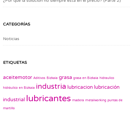
¿Por qué la solución no siempre está en el precio? (Parte 2)
CATEGORÍAS
Noticias
ETIQUETAS
aceitemotor
grasa
Aditivos
Bizkaia
grasa en Bizkaia
hidraulico
industria
lubricacion
lubricación
hidráulico en Bizkaia
lubricantes
industrial
madera
metalworking
puntas de
martillo