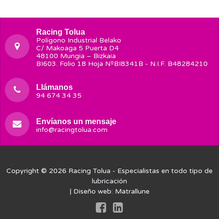
Racing Tolua
Polígono Industrial Belako
C/ Makoaga 5 Puerta D4
48100 Mungia – Bizkaia
BI603. Folio 18 Hoja NºBI8341B - N.I.F. B48284210
Llámanos
94 674 34 35
Envíanos un mensaje
info@racingtolua.com
Copyright © 2026
Racing Tolua
- Especialistas en todo tipo de
lubricación
| Diseño web:
Matrallune