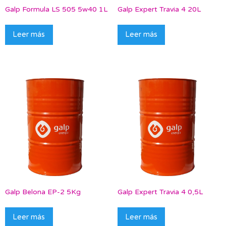
Galp Formula LS 505 5w40 1L
Galp Expert Travia 4 20L
Leer más
Leer más
Galp Belona EP-2 5Kg
Galp Expert Travia 4 0,5L
Leer más
Leer más