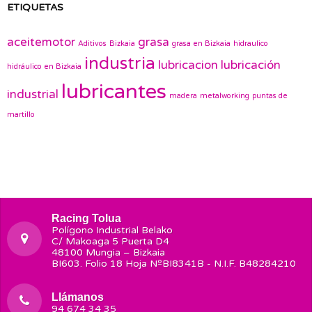
ETIQUETAS
aceitemotor
grasa
Aditivos
Bizkaia
grasa en Bizkaia
hidraulico
industria
lubricacion
lubricación
hidráulico en Bizkaia
lubricantes
industrial
madera
metalworking
puntas de
martillo
Racing Tolua
Polígono Industrial Belako
C/ Makoaga 5 Puerta D4
48100 Mungia – Bizkaia
BI603. Folio 18 Hoja NºBI8341B - N.I.F. B48284210
Llámanos
94 674 34 35