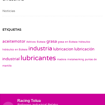
Noticias
ETIQUETAS
aceitemotor
grasa
Aditivos
Bizkaia
grasa en Bizkaia
hidraulico
industria
lubricacion
lubricación
hidráulico en Bizkaia
lubricantes
industrial
madera
metalworking
puntas de
martillo
Racing Tolua
Polígono Industrial Belako