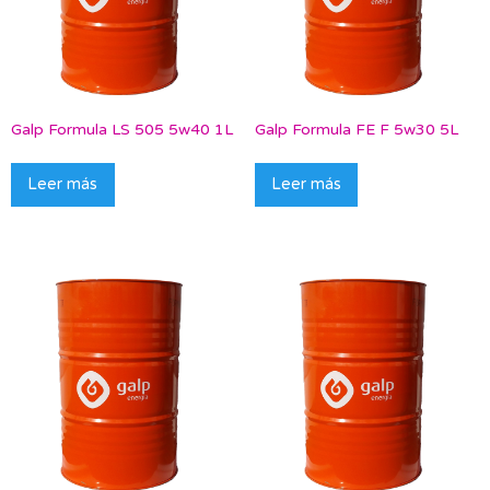
Galp Formula LS 505 5w40 1L
Galp Formula FE F 5w30 5L
Leer más
Leer más