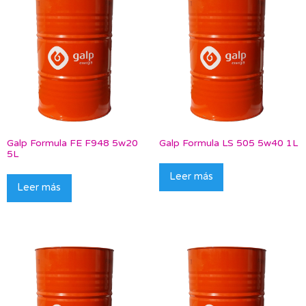
Galp Formula FE F948 5w20
Galp Formula LS 505 5w40 1L
5L
Leer más
Leer más