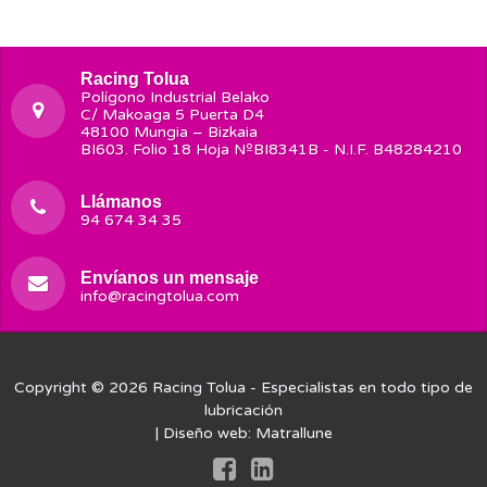
Racing Tolua
Polígono Industrial Belako
C/ Makoaga 5 Puerta D4
48100 Mungia – Bizkaia
BI603. Folio 18 Hoja NºBI8341B - N.I.F. B48284210
Llámanos
94 674 34 35
Envíanos un mensaje
info@racingtolua.com
Copyright © 2026
Racing Tolua
- Especialistas en todo tipo de
lubricación
| Diseño web:
Matrallune