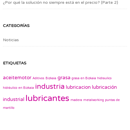
¿Por qué la solución no siempre está en el precio? (Parte 2)
CATEGORÍAS
Noticias
ETIQUETAS
aceitemotor
grasa
Aditivos
Bizkaia
grasa en Bizkaia
hidraulico
industria
lubricacion
lubricación
hidráulico en Bizkaia
lubricantes
industrial
madera
metalworking
puntas de
martillo